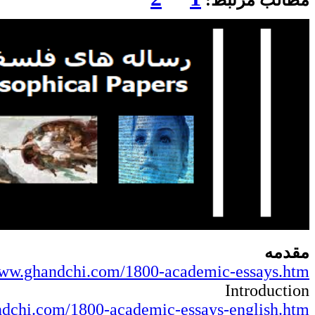
مطالب مرتبط:
مقدمه
www.ghandchi.com/1800-academic-essays.htm
Introduction
ndchi.com/1800-academic-essays-english.htm