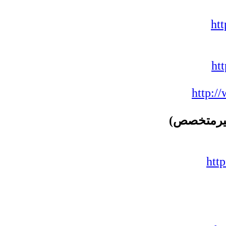
ht
ht
http:
ا غیرمتخصص
htt