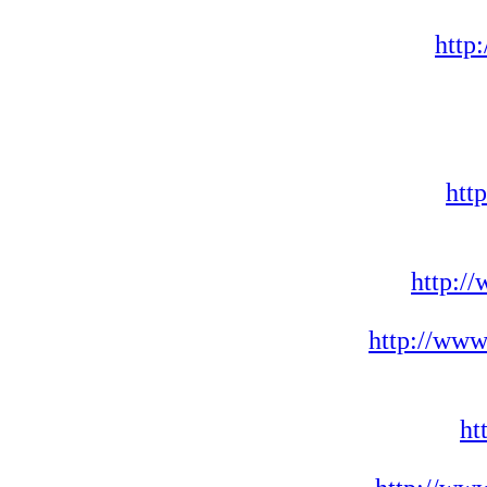
http
htt
http:/
http://www
ht