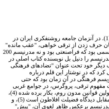
سی و پنج سال پیش از سوی این قلم بحثی باز شد تحت عنوان ترقی خواهی در عصر کنونی (1). در آنزمان جامعه روشنفکری ایران در
مان حرف زدن از ترقی خواهی، "عقب مانده"
می نمود و از دیدگاه پست مدرنیستها به اصطلاح بازگشت به مدرنیسم بود، که بود، اما مدرنیسمی بود که فراصنعتی بود و نه مدرنیسم 200
مدرنیسم را دنیل بل نویسنده کتاب اصلی در
 جامعه فراصنعتی" نوشته است ولی نه در آن کتاب، بلکه در پسگفتار 1996 کتاب دیگر خود تحت عنوان "تضادهای فرهنگی
 کرد که در نوشتار این قلم درباره
ال های رلاتیویسم فرهنگی در آن زمان بود که حتی
 تنها مفهوم بشریت بموازات مفهوم ترقى، پروگرس، در جوامع غربى
شکل گرفته است و خود اصطلاح بشریت، اول بار در قرن دوم میلادى، یعنى در زمان تدوین اولین قوانین مدون روم، بکار برده شده (4)،
بلکه ترقی خواهی نیز در کنار حقوق بشر در دنیای مدرن از زمان هیوم مطرح شده که نقطه مقابل دیدگاه فضیلت افلاطون است (5)، و
امدرنیسم برعکس ظاهر لغوی آن، "پیش"