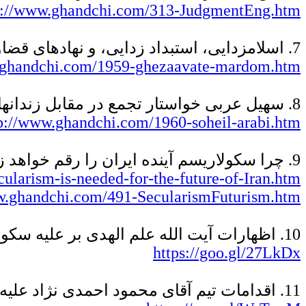
p://www.ghandchi.com/313-JudgmentEng.htm
7. اسلامزدایی، استبداد زدایی، و نهادهای قضاوت مردم
.ghandchi.com/1959-ghezaavate-mardom.htm
8. سهیل عربی خواستار تجمع در مقابل زندانهای قرچک، تهران بزرگ و رجایی شهر برای آزادی زندانیان سیاسی شد
p://www.ghandchi.com/1960-soheil-arabi.htm
9. چرا سکولاريسم آينده ايران را رقم خواهد زد
arism-is-needed-for-the-future-of-Iran.htm
w.ghandchi.com/491-SecularismFuturism.htm
10.
اظهارات آیت الله علم الهدی بر علیه سکو
https://goo.gl/27LkDx
11. اقدامات تیم آقای محمود احمدی نژاد علیه کانداتوری حجت الاسلام ابراهیم رییسی