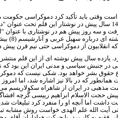
است وقتی باید تأکید کرد دموکراسی حکومت
گفتمانی که اساساً دستاورد کارل پوپر است و 14 سال پیش در نوش
هم
در نوشتاری با عنوان "ا
قضاوت مردم" 
که انقلابیون از دموکراسی حتی نیم قرن پیش د
. یازده سال پیش نوشته ای از این قلم منتشر
 زمان تصور عمومی در جنبش سیاسی و مدنی ایران این
ضوع حقوق بشر خواهد بود. شکی نیست که دمو
ت
همانطور که در بالا نیز اشاره شد،
اما امروز 
ت مذهبی در ایران از شاهراه سکولاریسم می 
در انتخابات ریاست جمهوری 10 ماه پیش حجت الاسلام ابراهیم ری
 اهمیت داشت اما آنچه او را منفرد کرد تبلیغات
بود که حتی در تظاهرات دی ماه 1396 وقتی آیت الله علم الهدی خ