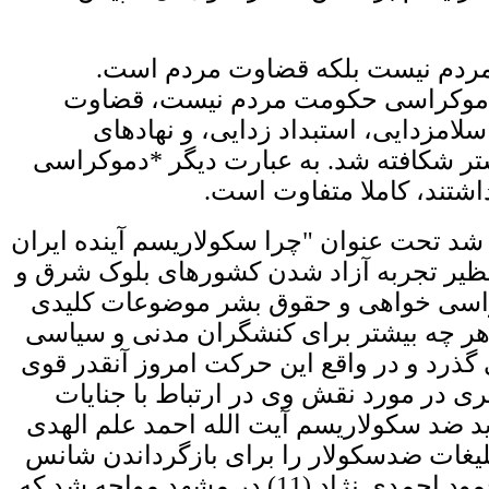
 مردم نیست بلکه قضاوت مردم است.
تار این قلم تحت عنوان "دموکراسی حکومت مردم نیست، قضاوت
سلامزدایی، استبداد زدایی، و نهادهای
(7) بحث شد و امروز نیز در نوشته ای درباره سهیل عربی و آنارشیسم (8) بیشتر شکافته شد. به عبارت دیگر *دموکراسی
اشتند، کاملا متفاوت است.
 شد تحت عنوان "چرا سکولاريسم آينده ايران
 بود که نظیر تجربه آزاد شدن کشورهای بلوک شرق و
کراسی خواهی و حقوق بشر موضوعات کلیدی
هر چه بیشتر برای کنشگران مدنی و سیاسی
گذرد و در واقع این حرکت امروز آنقدر قوی
یسی گرچه افشاگری در مورد نقش وی در ارتباط با جنایات
 شدید ضد سکولاریسم آیت الله احمد علم الهدی
واست روش مشابه تبلیغات ضدسکولار را برای بازگرداندن شانس
حجت الاسلام ابراهیم رییسی برای جانشینی ولی فقیه به کار برد، با حرکت هواداران آقای محمود احمدی نژاد (11) در مشهد مواجه شد که