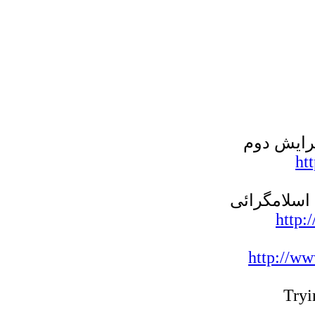
ht
http:
http://w