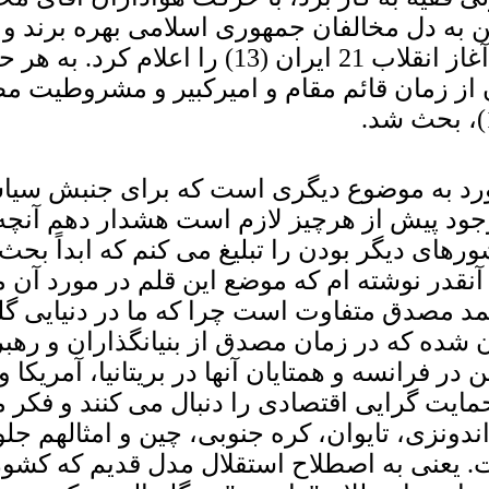
فتن به دل مخالفان جمهوری اسلامی بهره برند و 
هردو را به کنار زد و خیزش 96 (12) به اینگونه
 از زمان قائم مقام و امیرکبیر و مشروطیت م
برخورد به موضوع دیگری است که برای جنبش سی
وجود پیش از هرچیز لازم است هشدار دهم آنچه 
رهای دیگر بودن را تبلیغ می کنم که ابداً بح
ی خارجی (15) و حمله خارجی به ایران (16) آنقدر نوشته ام که موض
 مصدق متفاوت است چرا که ما در دنیایی گلوبا
ان شده که در زمان مصدق از بنیانگذاران و ر
رانسه و همتایان آنها در بریتانیا، آمریکا و آل
ایت گرایی اقتصادی را دنبال می کنند و فکر می 
ندونزی، تایوان، کره جنوبی، چین و امثالهم جلوگ
ت. یعنی به اصطلاح استقلال مدل قدیم که کشو