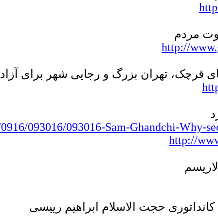
htt
http://www
htt
/0916/093016/093016-Sam-Ghandchi-Why-secul
http://ww
لاریسم