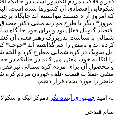
فقر و فلاکت مردم آنکشور است در حالیکه اقتص
شکوفایی اقتصادی آن کشورها شده است. البت
که امروز آزاد هستند نتوانسته اند جایگاه برجس
امروز* دیگر با طرح موازنه منفی دکتر مصدق ی
اقتصاد گلوبال فعال بود و برای خود جایگاه 
شمالی با سیاست پدربزرگ رهبر فعلی آن کشور
کرده اند و نامش را هم گذاشته اند *جوچه* که
ایل سونگ در کره شمالی مطرح کرد و البته شا
را اتکا به خود، معنی می کنند در حالیکه در ح
و محصول آن برای مردم کره شمالی نیز فقر و
مشی عملاً به قیمت علف خوردن مردم کره شما
حاضر را مورد بحث قرار دهیم.
به امید
جمهوری
آینده نگر
دموکراتیک
و سکولار
سام قندچی