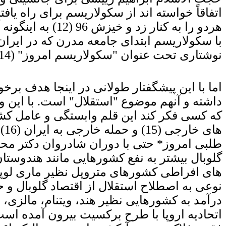
اتفاقاً خواسته اند از سکولاریسم برای راه یا
با سکولاریسم ابتدای جامعه مدرن که در ایران
نوشتاری تحت عنوان "سکولاریسم امروز" (14)، بحث شد.
اما با این پیشگفتار طولانی در اینجا هدف 
داشته و آنهم موضوع "استقلال" است. با این 
که کسی فکر کند این قلم وابستگی و عامل کشو
ها
طلبی امروز* حتی با دوران شادروان دکتر محمد
گلوبال بیشتر به نفع کشورهایی مانند هندوست
های افراطی کشورهای متروپل نظیر ماری لوپن در ف
نوعی به اصطلاح استقلال از اقتصاد گلوبال و حم
درآمد به کشورهایی نظیر هند، ویتنام، مالزی، ا
اتحادیه اروپا با طرح برکسیت بیرون آمده اس