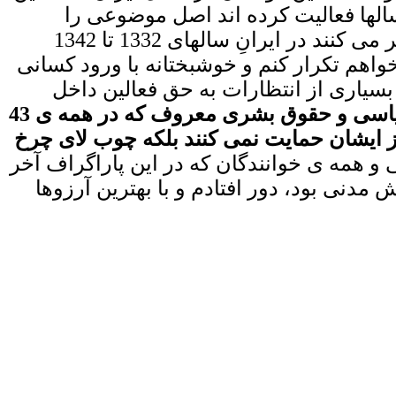
الها فعالیت کرده اند اصل موضوعی را
فهمیده اند که بسیاری از فعالان حقوق بشر در خارج کشور هنوز درک نکرده اند و همچنان فکر می کنند در ایرانِ سالهای 1332 تا 1342
اهم تکرار کنم و خوشبختانه با ورود کسانی
 بسیاری از انتظارات به حق فعالین داخل
شخصاً در خارج کشور تنها فعال سیاسی و حقوق بشری معروف که در همه ی 43
 از ایشان حمایت نمی کنند بلکه چوب لای چرخ
ی و همه ی خوانندگان که در این پاراگراف آخر
مدنی بود، دور افتادم و با بهترین آرزوها