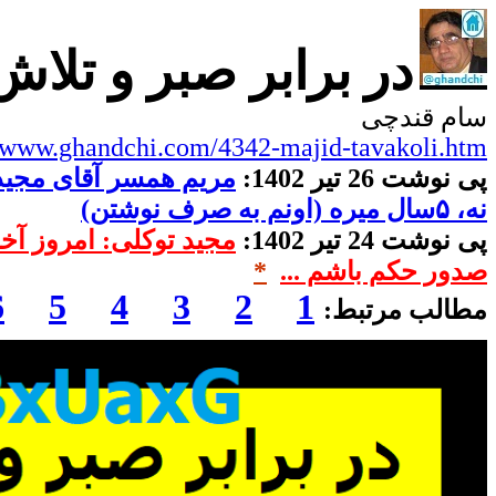
در برابر صبر و تلا
سام قندچی
//www.ghandchi.com/4342-majid-tavakoli.htm
پی نوشت
26
تیر 1402:
نه، ۵سال میره (اونم به صرف نوشتن)
پی نوشت 24 تیر 1402:
صدور حکم باشم ...
*
6
5
4
3
2
1
مطالب مرتبط: