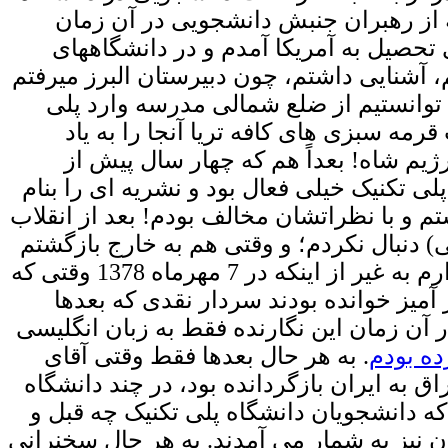
 از رهبران جنبش دانشجویی در آن زمان
دبیرستان برای ادامه ی تحصیل به آمریکا آمدم و در دانشگاههای
، آشنایی داشتم، چون دبیرستان البرز میرفتم
 توانستیم از ضلع شمالی مدرسه وارد پلی
قرمه سبزی های کافه تریا آنجا را به یاد
ژیم شاه! بعداً هم که چهار سال پیش از
ی تکنیک خیلی فعال بود و نشریه ای را بنام
م و با نظراتشان مخالف بودم! بعد از انقلاب
ی) دنبال نکردم؛ و وقتی هم به خارج بازگشتم
واقعاً تا زمان ریاست جمهوری آقای محمود احمدی نژاد موضوع خاصی از پلی تکنیک به یاد ندارم به غیر از اینکه در 7 مهرماه 1378 وقتی که
 آمیز خوانده بودند سردار نقدی که بعدها
آن زمان این نگارنده فقط به زبان انگلیسی
ده بودم
. به هر حال بعدها فقط وقتی آقای
 به ایران بازگردانده بود، در چند دانشگاه
که دانشجویان دانشگاه پلی تکنیک چه قبل و
می ایران نیز به شمار می آمدند. به هر حال سخنرانی