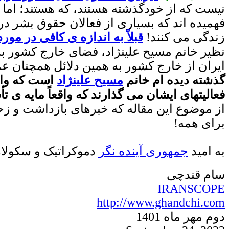
نیست که از خودگذشته هستند، که هستند؛ اما 
زندگی می کنند!
قبلاً به اندازه ی کافی در مو
نظیر خانم مسیح علینژاد، فضای خارج کشور به ک
ایران از خارج کشور به همین دلائل همچنان 
گذشته دیده ام خانم
مسیح علینژاد
است که واقع
فعالیتهای ایشان می گذارند که واقعاً مایه ی
از موضوع این مقاله که خبرهای بازداشت و ز
برای همه!
به امید
جمهوری
آینده نگر
دموکراتیک
و سکولار
سام قندچی
IRANSCOPE
http://www.ghandchi.com
دوم مهر ماه
140
1