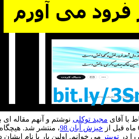
اط با آقای
مجید توکلی
نوشتم و آنهم مقاله ای بو
خیزش آبان 98
، منتشر شد. هیچگاه
 را در
توییتر
می خوانم. اولین بار با نام ایشان 