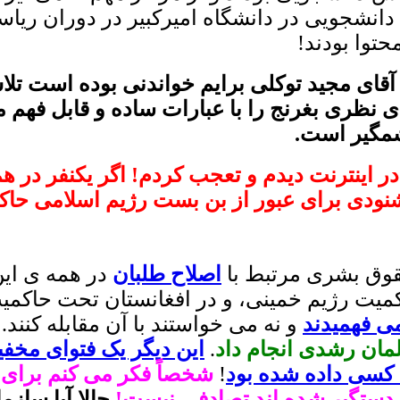
 دانشجویی در دانشگاه امیرکبیر در دوران ری
حتوا بودند!
 آقای مجید توکلی برایم خواندنی بوده است ت
های نظری بغرنج را با عبارات ساده و قابل فه
شمگیر است.
ر اینترنت دیدم و تعجب کردم! اگر یکنفر در 
 شنودی برای عبور از بن بست رژیم اسلامی حاکم
قوق بشری مرتبط با
اصلاح طلبان
در همه ی این
میت رژیم خمینی، و در افغانستان تحت حاکمی
می فهمیدند
و نه می خواستند با آن مقابله کنند.
لمان رشدی انجام داد
.
این دیگر یک فتوای مخفی
ه کسی داده شده بود
!
شخصاً فکر می کنم برای ق
ا دستگیر شده اند تصادفی نیست!
حالا آیا ساز