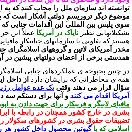
توانسته اند سازمان ملل را مجاب کنند که به ا
موضوع دیگر تروریسمِ دولتیِ آشکار است که با
سوی پلیس بین المللی این اقدامات جنایی که 
تشکیلاتهایی نظیر
نایاک در آمریکا
عملاً این جر
هستند که تفاوتی با سازمانهای جنایتکار مافیایی
مخدر آمریکای لاتین و گروههای اسلامگرای جنا
همدستی برخی از اعضای دولتهای پیشین در آرژا
در چنین بحبوحه ی عملکردهای جنایی اسلامگرا
همه ی مخاطراتی که برایشان دارد
از داخل ای
سؤال قرار می دهند وقتی
یک عده عوامل رژیم 
آمریکا اقدام می کنند
و آنها برای دستکم سه د
مافیای لابیگر و فریبکار برای جهت دادن به اپو
بشری در خارج کشور همچنان در رابطه با ایرا
تضییقات حقوق بشری در کشورهای سکولار رو
اسلامی که با
گیوتین محصول داخل کشور هر ر