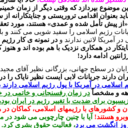
ین موضوع بپردازد که وقتی دیگر از زمان خمین
ید بعنوان اقدامی تروریستی و جنایتکارانه از 
«از پیش تأمل شده و عمدی» هستند، مورد تعقی
یانات رژیم اسلامی را سفید شویی می کنند و با
 در آمریکا لاتین ندارند و
در نمونه ی کار رژیم ا
یتکار در همکاری نزدیک با هم بوده اند و هنو
نتین ادامه دارد!
یان در سطح جهانی، بزرگانی نظیر آقای مجید 
ران دارند جریانات لابی ایست نظیر نایاک را 
اسلامی در آمریکا با پول رژیم اسلامی دارند ب
هه و مشخصاً
در زمان رفسنجانی و خاتمی در خ
زیسیون برای ضدیت با تغییر رژیم در ایران بوده
ن و کشورهای با رژیمهای اسلامی، کماکان در ه
برو هستند!
آیا با چنین چارچوبی می شود در 
وز انگشت می برد
، فعالیت حقوق بشری کرد.
و