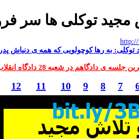
ش مجید توکلی ها سر فر
http:
مجید توکلی: امروز آخرین 
12
11
10
9
8
7