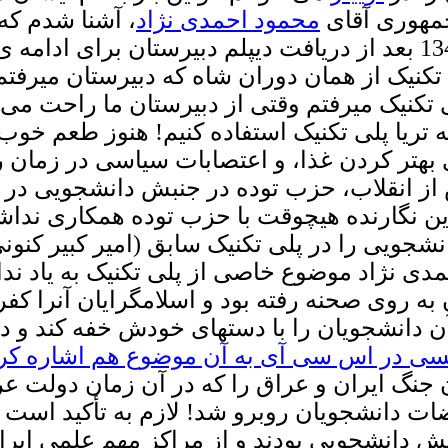
جمهوری آقای
محمود احمدی نژاد
، آشنا شدم که
بودند! شخصاً بیش از 50 سال پیش در سال 1348 بعد از دریافت دیپلم 
تکنیک از همان دوران شاه که دبیرستان میرفتم
ی تکنیک میرفتم وقتی از دبیرستان ما راحت می
فه تریا پلی تکنیک استفاده کنیم! هنوز طعم خوب 
 بهتر کردن غذا، و اعتصابات سیاسی در زمان ر
 از انقلاب، حزب توده در جنبش دانشجویی در پل
این نگارنده هیچوقت با حزب توده همکاری نداشت
نشجویی را در پلی تکنیک سابق (امیر کبیر کنون
 به روی صحنه رفته بود و اسلامگرایان آنرا کفر
دانشجویان را با دستهای خودش خفه کند و در 
لیسی در اس سی آی به آن موضوع هم اشاره کر
نگ ایران و عراق را که در آن زمان دولت عراق
اضات دانشجویان روبرو شد! لازم به تأکید است 
 پیشقراولان جنبش دانشجویی بودند و از مراکز مهم عل