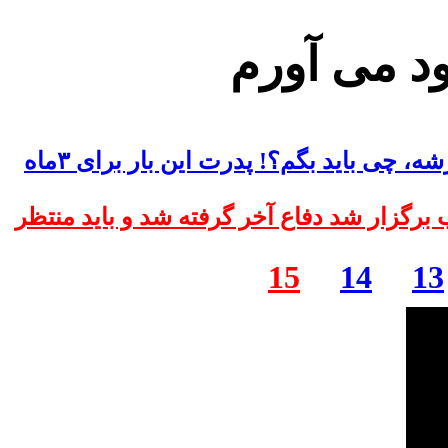
ود می آورم
مریم همسر آقای مجید توکلی: به رها کوچولویی که همه ی دنیاش پدرشه، چی باید بگم؟! پدرت این بار برای ۳ماه
جلسه ی دادگاهم در شعبه 28 دادگاه انقلاب برگزار شد دفاع آخر گرفته شد و باید منتظر
15
14
13