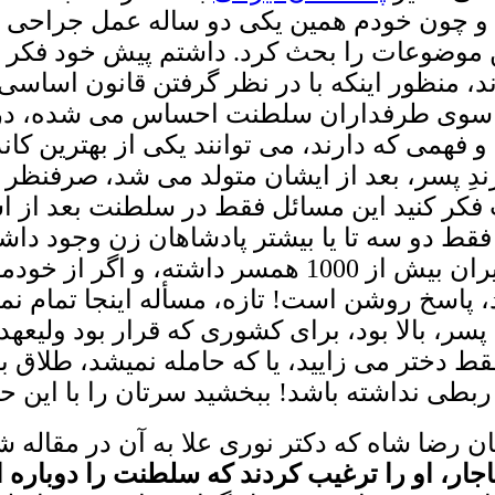
 و چون خودم همین یکی دو ساله عمل جراحی
 موضوعات را بحث کرد. داشتم پیش خود فکر م
دند، منظور اینکه با در نظر گرفتن قانون اسا
از سوی طرفداران سلطنت احساس می شده، در حا
 و فهمی که دارند، می توانند یکی از بهترین ک
ندِ پسر، بعد از ایشان متولد می شد، صرفنظر 
کر کنید این مسائل فقط در سلطنت بعد از اسل
قط دو سه تا یا بیشتر پادشاهان زن وجود داشت
در همان پیش از اسلام، خسرو پرویز پادشاه ایران بیش
 پسر، بالا بود، برای کشوری که قرار بود ولیعه
دختر می زایید، یا که حامله نمیشد، طلاق بگیر
 ربطی نداشته باشد! ببخشید سرتان را با این حر
ن رضا شاه که دکتر نوری علا به آن در مقاله ش
اجار، او را ترغیب کردند که سلطنت را دوباره اح