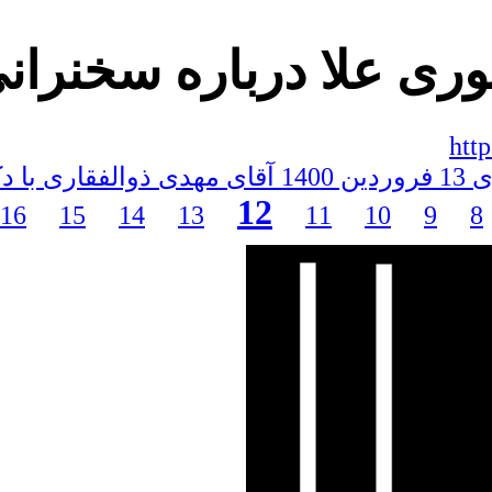
وری علا درباره سخنران
htt
کتر اسماعیل نوری علا
12
16
15
14
13
11
10
9
8