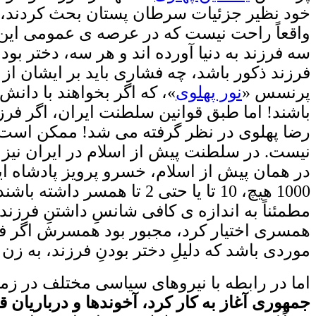
خود نظیر جزئیات سرطان پستان بحث کردند،
واقعاً راحت نیست که در عرصه ی عمومی این
سه فرزند به دنیا آورده اند و هر سه، دختر بو
فرزند ذکور باشد، چه فشاری باید بر ایشان 
پرنسس «
نور پهلوی
»، که اگر بخواهند با دانش
باشند! اما طبق قوانین سلطنت ایران، اگر فرز
رضا پهلوی در نظر گرفته می شد! ممکن است ف
نیست. در سلطنت پیش از اسلام در ایران نیز ف
مطمئناً به اندازه ی کافی شانسِ داشتنِ فرزند
همسری اختیار کرد، مجبور بود همسرش اگر فقط 
موردی باشد که دلیلِ دختر بودنِ فرزند، به زن
اما در رابطه با نیروهای سیاسی مختلف در زما
جمهوری آغاز به کار کرد، آخوندها و درباریان ق