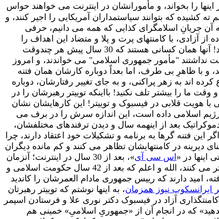
 اینها را بخواند، و مأمورانشان در اینترنت می خواهند حواس
 ته کشیده که بتوانند سیاستمداران آمریکایی را اجیر کنند، و
ه آن جریانِ اسلامگرای کذایی که همه می دانیم، حرفی
ده از آزادی، با کامنتهای پرت و پلا و متضاد این اهداف را
دنبال می کنند، چرا که کسی فیسبوک این افراد را نمی خواند و همیشه مثل زالو در فیسبوک و توییتر دیگران ظاهر می شوند! آنها همان کسانی هستند که 30 سال پیش هر چندوقت
ت نداشتند "مأمور جمهوری اسلامی" می خواندند، و امروز
 و با ظاهرِ بی طرف، اما بعداً دوباره کارشان همان فتنه
رده اند به زهر پراکنی، و به جای تغییر رفتارشان، دوباره
وقت ما را بیشتر تلف نکنید! بااینکه توییتر رهبرشان را در
با هویت قلابی در فیسبوک و توییتر! این کارهایشان نشان
 زمان رژیم اسلامی داده است، این اندازه سرش را در برف می
موکراتیک بعد از اینهمه سال و دیدن ترفندهای مختلفشان،
 این فتنه گرها به برنامه و تشکیلات خود اعتقاد دارند، چرا
ای دیرینه در کامنتهایشان تظاهر می کنند و کم مانده دیگران
 اینها در «
اس سی آی
»، بعد از 30 سال در اینترنت؛ آنزمان
هر چند وقت تیم پارتیزانی اینها یکدفعه به اس سی آی حمله می کرد و بعد هم ناپدید می شد. امروز هم این کارها را در توییتر می کنند، الله و اعلم که بعد از 42 سال حکومت اسلامی و
، امید دارند که رییس جمهوری مادام العمرشان را کاندید
تر ایرانسکوپ نیوز همزمان
، به اینها نوشتم که توییتر رهبرتان
ز کامنتگذاری آزاد در فیسبوک دکتر نوری علا و فرستادن اسپمر
هید» که در انجام آن از «جمهوریِ اسلامیِ» خمینی هم