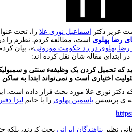
ست عزیز دکتر
اسماعیل نوری علا
را، تحت عنوا
ای رضا پهلوی
است، مطالعه کردم. نظرم را در
رضا پهلوی در رد حکومت موروثی
»، بیان کردم
ر ابتدای مقاله شان نقل کرده اند:
د که تحمیل کردن یک وظیفهء سنتی و سمبولیک
ولیت اختیاری است و نمی‌تواند ابتدا به ساکن
ه دکتر نوری علا مورد بحث قرار داده است. ای
حبه ی پرنسس
یاسمین پهلوی
را با خانم
لیزا دفت
http
اتی نظیر
پناهندگان ایرانی
بحث کردند، بلکه ح