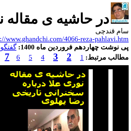
در حاشیه ی مقاله ن
سام قندچی
p://www.ghandchi.com/4066-reza-pahlavi.htm
پی نوشت
چهاردهم
فروردین ماه 1400:
گفتگوی 13 فروردین 1400 آقای مهدی ذوالفقاری با د
7
3
2
مطالب مرتبط:
1
4
5
6