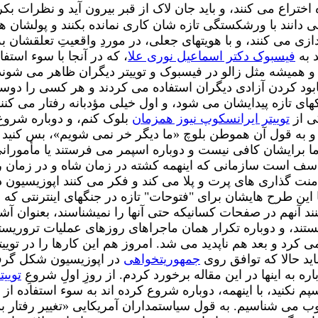
ختراع می کنند، و باید جان لاک از قبر بیرون آید و نظرات بکر
می دانند با ورشکستگی تازه شان کاری نمانده بکنند و پولشان هم
ی می کنند، و با هویتهای جعلی، در موردِ واقعیتِ تعلقشان ب
د به
فیسبوک دکتر اسماعیل نوری علا
، که در آنجا با سوء استفا
بود کردن آزادی دیگران استفاده می کردند و هر کسی را دوس
های تازه پیدایشان می شود، و اول خیلی مؤدبانه رفتار می کنند،
گی از
توییتر ایرانسکوپ نیوز همزمان
بلوک کنم، و دوباره شروع ک
، و به قول آن هموطن بلوچ «ما دیگر خر نمی شویم»، بس کنید و 
 برایشان کافی نیست و دوباره اسپمر می فرستند یا مأمورانی 
د و مایه ی تأسف است سازمانی که اینهمه کشته در زمان شاه و در
امنت گذاری های پرت و پلا می کند و فکر می کنند اپوزیسیون د
ین طرح هایشان برای "فتوحات" تازه در جنگهای اینترنتی که اگر
ند آنهم در صفحات کسانیکه حتی آنها را نمیشناسند، بعنوان آشن
ستند، و دوباره تکرار همان ماجراهای روزهای عملیات تروریستی
ید حالا که توافق روی
جمهوریتخواهی
در اپوزیسیون شکل گرفته
ره به اینها در این مقاله برخورد کردم. از روزِ اولِ شروعِ
تویی
سپم نکنید، با اینهمه، دوباره شروع کرده اند به سوء استفاده ا
وب می شناسیم. به قول سیاستمداران آمریکایی «تغییر رفتار بد