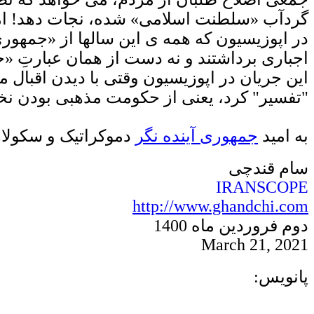
گردآب «سلطنت اسلامی» شده، نجات دهد! اما م
در اپوزیسیون که همه ی این سالها از «جمهور
اجباری برداشتند و نه دست از همان عبارتِ «ج
این جریان در اپوزیسیون
وقتی با دیدن اقبال 
"تفسیر" کرد، یعنی از حکومت مذهبی بودن نخواس
به امید
جمهوری
آینده نگر
دموکراتیک
و سکولار
سام قندچی
IRANSCOPE
http://www.ghandchi.com
دوم فروردین
ماه 1400
March
21, 2021
پانویس: