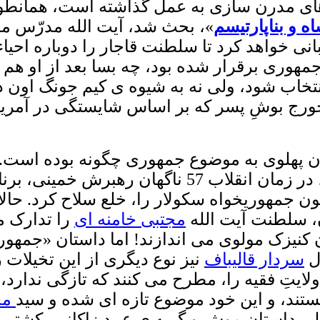
 های مدرن سازی به عمل گذاشته است، همانطور
 و بناپارتیسم
»، بحث شد، آیت الله مدرّس م
بانی خواهد کرد تا سلطنت قاجار را دوباره اح
مهوری برقرار شده بود، چه بسا بعد از او هم
اب شود، ولی نه به شیوه ی کیم جونگ اون در
جورج بوشِ پسر که بر اساس شایستگی در آمریک
ن پهلوی به موضوع جمهوری چگونه بوده است. د
بسوی راه اندازی بساط سلطنت، ترغیب کرد، در زما
یسیون جمهوریخواه سکولار را، خلع سلاح کرد. حا
، سلطنت آیت الله
مجتبی خامنه ای
را تدارک می
تان کنیزک مولوی می اندازند! اما داستان «جمه
ال
سردار قالیباف
نیز نوع دیگری از این تخیلات 
لایتِ فقیه را، مطرح می کنند که تازگی ندارد، 
تند، و این خود موضوع تازه ای شده و سید
مح
یر داستان موش و گربه ی عبید زاکانی، کشتی 