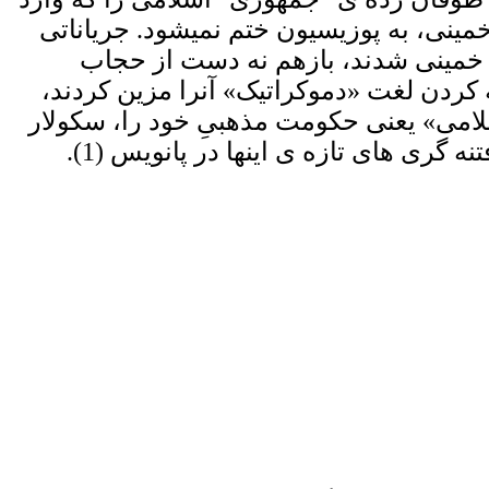
ینی، به پوزیسیون ختم نمیشود. جریاناتی
د خمینی شدند، بازهم نه دست از حجاب
 کردن لغت «دموکراتیک» آنرا مزین کردند،
لامی» یعنی حکومت مذهبیِ خود را، سکولار
ری های تازه ی اینها در پانویس (1).