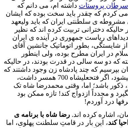
سرطان پروستات
داشته ام، می دانم که
ی کردم که چقدر باید سخت بوده که ایشان
سی مشروطه ی سلطنتی ایران که باید ولیعهد
لیکه دخترانی تربیت کرده اند که نظیر
اندیداهای ریاست جمهوری در آینده ی ایران
از شایستگی، بطور اتوماتیک جانشین آقای
ام در ایران مطرح بوده، ولی اینطور
ه که دو سه سالی در قدرت بودند، در حالیکه
 از 1000 همسر داشته، و اگر از خودمان بپرسیم که چند پادشاه زن وجود داشتند که
1000 هیچ، 10 تا یا حتی 2 تا همسر داشته باشند، پاسخ روشن است! تازه، مسأله اینجا تمام نمیشود، اگر فتحعلیشاه 700 همسر داشت،
د، ذکور باشد؛ اما، وقتی محمدرضا شاه تک
د و مجدداً ازدواج کند! تازه ممکن بود
فها درد آوردم!
ان، اشاره کرده اند.
رضا شاه با برنامه ی
یا کند
، این بار در قامتِ سلطنت پهلوی، اما