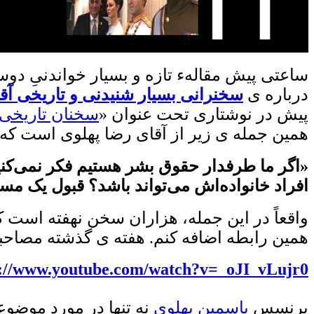
ساعتی پیش مقالهء تازه و بسیار خواندنیِ دو
درباره ی
سخنرانی بسیار شنیدنی و تاریخی آق
پیش در نوشتاری تحت عنوان «
سخنان تاریخی 
همین جمله ی زیر از آقای رضا پهلوی است که د
«اگر ما طرفدار حقوق بشر هستیم فکر نمی‌کنی
افراد خانواده‌اش می‌تواند باشد؟ قبول یک مسئ
واقعاً در این جمله، هزاران سخن نهفته است ک
همین رابطه اضافه کنم. هفته ی گذشته مصا
s://www.youtube.com/watch?v=_oJI_vLujr0
پرنسس
یاسمین پهلوی
نه تنها در مورد موضوع