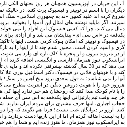
1.
این جریان در اپوزیسیون همچنان هر روز بحثهای الکی تازه ا
دیگران را با اسپم در توییتر و فیسبوک پرت کنند، در حالیکه ن
شروع کرده اند علیه کمپین «نه به جمهوری اسلامی» سنگ انداز
نمیزنند. اگر مایلید نوشته های امثال این آدمها را بخوانید، بروی
یکدفعه در «اس سی آی» پیدایشان می شد و از آزادی برای نا
در فیسبوک و توییتر که امکان بلوک کردن هست، اینها با تاکیتک
گری و اسپم کردن است. مجبور شدم چند تا از اینها را به تاز
از در میروند بیرون و از پنجره با کلکِ تازه ای وارد می شوند
ایرانسکوپ نیوز همزمان فارسی و انگلیسی اضافه کرده ام اما
می دهد که در 30 سال گذشته پیشرفتی نکرده ان
کند و با هویتهای قلابی در فیسبوک دکتر اسماعیل نوری علا ک
آنها را نمی شناسد؛ به قول سعدی نرود میخ آهنین در سنگ! با ا
هرروز خود را با هویتِ دروغینِ دیگر، در اینترنت مطرح می کن
را با نام کوچک صدا کنند که روحشان هم خبر ندارد اینها کی ه
حجاب اجباری، اینها حرف بیشتری برای مردم ایران ندارند! شا
کنند! آرزو بر دیوانگان عیب نیست! فردا هم نگویند که چرا دوبا
را به لیست اضافه کرده ام اما از این بازیها دست بردارید و ا
به ایرانسکوپ نیوز همزمان. ما هنوز زنده ایم و شما را هم خ