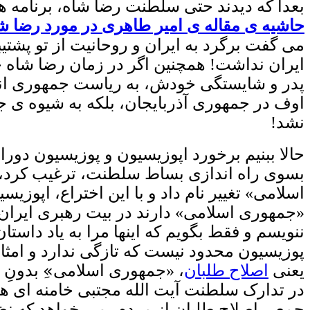
بعداً که دیدند حتی سلطنت رضا شاه، برنامه
حاشیه ی مقاله ی امیر طاهری در مورد رضا شاه
می گفت برگرد به ایران و روحانیت از تو پشتی
ایران نداشت! همچنین اگر در زمان رضا شاه ج
پدر و شایستگی خودش، به ریاست جمهوری انتخ
اوف در جمهوری آذربایجان، بلکه به شیوه ی 
نشد!
حالا ببنیم
برخورد اپوزیسیون و پوزیسیون دورا
اسلامی» تغییر نام داد و با این اختراع، اپوز
«جمهوری اسلامی» دارند در بیت رهبری ایران
ننویسم و فقط بگویم که اینها مرا به یاد داس
پوزیسیون محدود نیست که تازگی ندارد و امث
یعنی
اصلاح طلبان
، «جمهوری اسلامی»ِ بدونِ و
در تدارک سلطنت آیت الله مجتبی خامنه ای هس
جمعی اصلاح طلبان از مردم، می خواهد که نظ