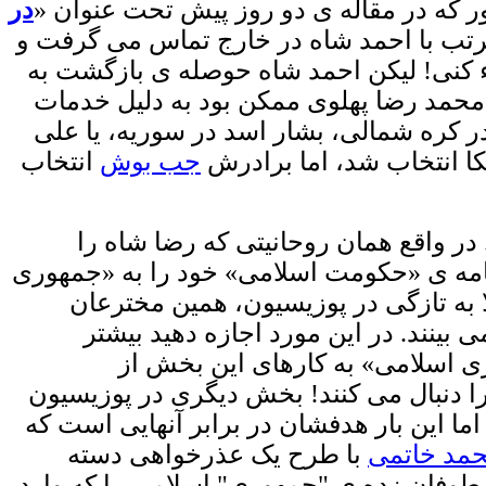
 که در مقاله ی دو روز پیش تحت عنوان «
در
رتب با احمد شاه در خارج تماس می گرفت و
یاء کنی! لیکن احمد شاه حوصله ی بازگشت به
 محمد رضا پهلوی ممکن بود به دلیل خدمات
 کره شمالی، بشار اسد در سوریه، یا علی
ا انتخاب شد، اما برادرش
جب بوش
انتخاب
ر واقع همان روحانیتی که رضا شاه را
ن انقلاب 57 ناگهان رهبرش خمینی، برنامه ی «حکومت اسلامی» خود را به «جمهوری
لا به تازگی در پوزیسیون، همین مخترعان
 بینند. در این مورد اجازه دهید بیشتر
وری اسلامی» به کارهای این بخش از
را دنبال می کنند! بخش دیگری در پوزیسیون
اما این بار هدفشان در برابر آنهایی است که
مد خاتمی
با طرح یک عذرخواهی دسته
طوفان زده ی "جمهوری" اسلامی را که وارد