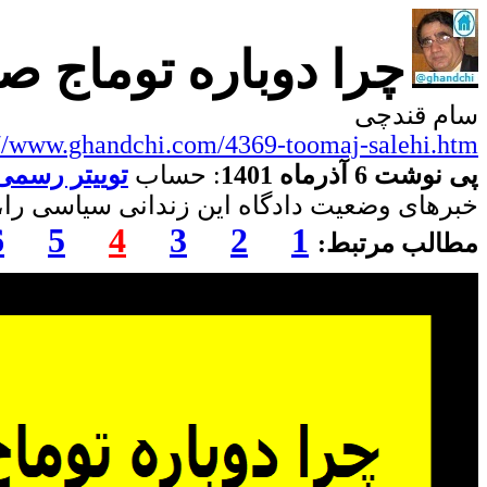
چرا دوباره توماج ص
سام قندچی
://www.ghandchi.com/4369-toomaj-salehi.htm
پی نوشت 6 آذرماه 1401
: حساب
توییتر رسمی
خبرهای وضعیت دادگاه این زندانی سیاسی را،
6
5
4
3
2
1
مطالب مرتبط: