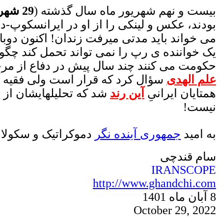
بیست و نهم شهریور ماه سال گذشته (
29 شهریور 1400
بودند، عکس و لینکی را از او در ایرانسکوپ-
می خواند باید مدتی میرفت زندان! اکنون دوبا
یک خواننده ی رپ را نمی تواند تحمل کند چگو
حکومت می کنند چند سال پیش در دفاع از مر
علم الهدی
سؤال کرد که قرار است ولی فقیه آین
همتایان ایرانیِ
آین رند
شد که تحلیلهایشان از 
نیست!
به امید
جمهوری
آینده نگر
دموکراتیک
و سکولار
سام قندچی
IRANSCOPE
http://www.ghandchi.com
8 آبان ماه
140
1
October
29
,
2022