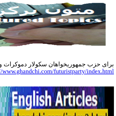
برای
حزب جمهوریخواهان سکولار دموکرات و آی
://www.ghandchi.com/futuristparty/index.html