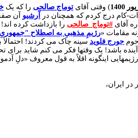
) وقتی آقای
توماج صالحی
را که یک
خو
دات-کام درج کردم که همچنان در
آرشیو
آن صفحه
ره آقای
#توماج_صالحی
را بازداشت کرده اند!
نه مقامات «
رژیمِ مذهبیِ به اصطلاح "جمهوریِ
حوم
جورج فلوید
سینه چاک می کردند! احتمالاً 
ده باشد! یک وقتها فکر می کنم شاید برای تحل
رژیمهایی اینگونه اقلاً به قول معروف «دلِ آ
 در ایران،