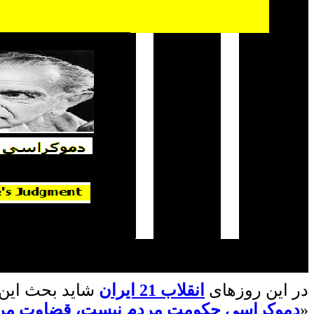
در این روزهای
انقلاب 21 ایران
شاید بحث این 
«
دموکراسی حکومت مردم نیست، قضاوت مر