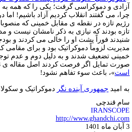
آزادی و دموکراسی گرفت؛ یکی را که همه به خ
چرا، می گفتند انقلاب کردیم آزاد باشیم! اما 
رژیم تازه در نقطه ی مقابل خمینی که منصوبان
تازه بودند که نیازی به ذکر نامشان نیست و مد
شنیدند فوراً پشت او را خالی می کردند و بو
مدیریت لزوماً دموکراتیک بود و برای مقامی که 
خمینی تضعیف شدند و به دلیل دوم و عدم توجه 
صورت تمایل اگر فرصت کردند اصل مقاله ی 18 سال پیش را مطالعه کنند که بحث «
است
»، باعث سوء تفاهم نشود
!
به امید
جمهوری
آینده نگر
دموکراتیک
و سکولار
سام قندچی
IRANSCOPE
http://www.ghandchi.com
3
آبان ماه
140
1