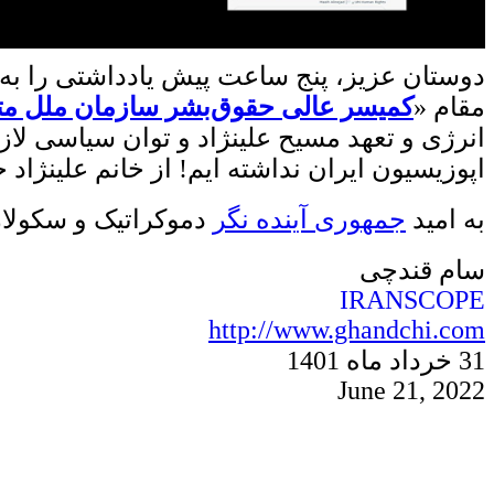
دوستان عزیز، پنج ساعت پیش یادداشتی را به 
مقام «
کمیسر عالی حقوق‌بشر سازمان ملل مت
انرژی و تعهد مسیح علینژاد و توان سیاسی لاز
اپوزیسیون ایران نداشته ایم! از خانم علینژاد 
به امید
جمهوری
آینده نگر
دموکراتیک
و سکولار
سام قندچی
IRANSCOPE
http://www.ghandchi.com
31
خرداد
ماه 140
1
June
21
,
2022