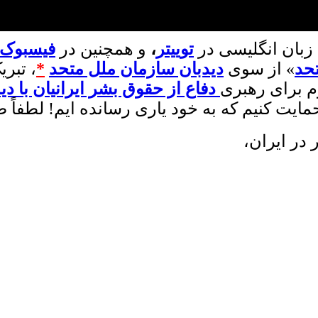
زبان انگلیسی در
توییتر
،
و همچنین در
فیسبوک
حد
» از سوی
دیدبان سازمان ملل متحد
*
، تبری
م برای رهبری
دفاع از حقوق بشر ایرانیان با د
حمایت کنیم که به خود یاری رسانده ایم
!
لطفاً ص
 در ایران،