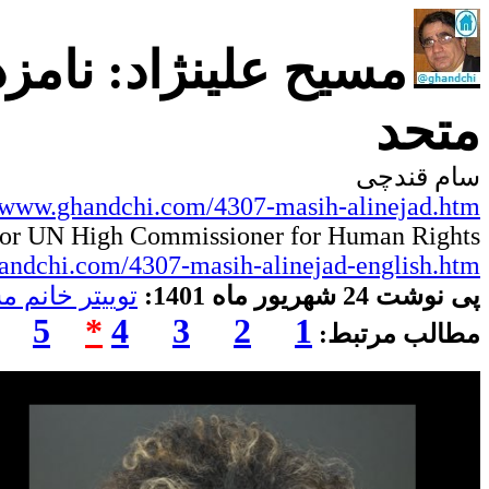
مسیح علینژاد: نام
متحد
سام قندچی
//www.ghandchi.com/4307-masih-alinejad.htm
for UN High Commissioner for Human Rights
andchi.com/4307-masih-alinejad-english.htm
پی نوشت 24 شهریور ماه 1401:
توییتر خانم م
5
*
4
3
2
1
مطالب مرتبط: