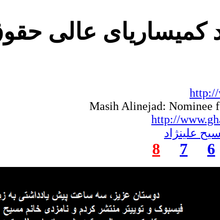
زد کمیساریای عالی حق
http:
Masih Alinejad: Nominee 
http://www.gh
سیح علینژاد
8
7
6