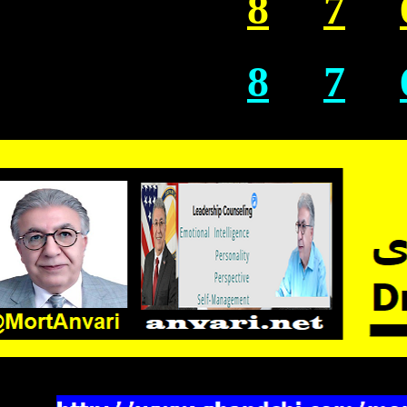
8
7
8
7