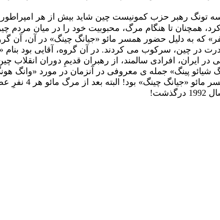
 تسه تونگ رهبر حزب کمونیست چین شاید بیش از هر امپراطور
، همچنان تا هنگام مرگ، محبوبیت خود را در میان مردم چین و
فر» که به دلیل حضور همسر مائو «جیانگ چینگ» در آن، آن گر
رت در چین، سرکوب می کردند. در آن گروه، آقایی بود بنام «
در ایران، افرادی سالمند، از رهبران قدیمِ دوران انقلاب چ
 شیائو پینگ» جمله ی معروفی در آنزمان در مورد «وانگ هونگ و
حزب کمونیست چین صعو
سال
1992
درگذشت!