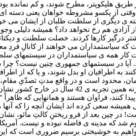
طریق هلیکوپتر، مطرح شوند، و کم نمانده بود
وقتی از یکسو مشروطه خواهان یعنی دسته ای ا
ته ی دیگری از سلطنت طلبان از ایشان می خو
د از آزادی هم رخ نخواهد داد؟ همیشه دلیلی وجود
یشتر درگیر کارها کردند. خصلت سلطنت و دیکتا
 که سیاستمداران می خواهند از کانالِ فردِ معی
ار همه ی سیاستمداران در سیستمهای سلطنتی 
د به اطرافیان او بدل شوند، و یا که از اطرافی
ن، محدود است و در واقع مدتِ تصدّیِ مقام، د
قضاییه است! و این راه دموکراسی است، وگرنه هم
ا کنند، فراوان هستند و همانهایی که ظاهراً "
همیشه سعی کرده اند ایشان آنچه را که آنها م
! در چین بعد از فرو ریختنِ کالتِ مائو، نشان
 شد که مدینه ی فاضله نبوده و نیست. آمریکا 
 خواهیم به خوشبختی برسیم ضروری است که این 