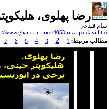
رضا پهلوی، هلیکوپت
سام قندچی
p://www.ghandchi.com/4053-reza-pahlavi.htm
2
مطالب مرتبط:
1
3
4
5
6
7