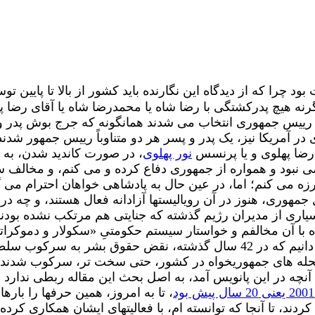
ود چرا که از دیدگاه این نگارنده باید کشور از بالا تا پایین 
وگرنه هیچ پدرکشتگی با رضا شاه یا محمدرضا شاه یا آقای رضا
ان رییس جمهوری انتخاب می شدند همانگونه که جرج بوش پدر و
در آمریکا نیز، یک پدر و پسر هر دو متناوباً رییس جمهور شدند
 رضا پهلوی و یا پرنسس
نور پهلوی
، در صورت کاندید شدن، به 
ود و همواره از جمهوری دفاع کرده و می کنم، و مخالف سلطن
رزه می کنم؛ اما، در عین حال به پادشاهی خواهان احترام می
ی شناسم، چه فرانسه ی امروز که بعد از 200 سال جمهوری، هنوز در آن رویالیستها آزادا
سیاری از مدیران رژیم گذشته که جنایتی هم مرتکب نشده بودن
ه با آن مخالفم و خواستار سیستم حکومتیِ «سکولار و دموکرات
مقاله ام نوشته ام، و از کسی مخفی نکرده ام. با اینهمه، می دانیم که در 42 سا
 نحله های جمهوریخواه در کشور، حتی سخت تر، سرکوب شدند، و
ه در این پانویس آمد، به اصل بحث این مقاله ربطی ندارد و ا
، تا به امروز، همین حرفها را بار
کردند، تا آنجا که توانسته ام، با فعالیتهای ایشان همکاری کرده 