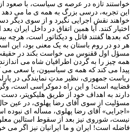
خواستند تازه در عرصه ی سیاست، با صعود از 
این تجربه، درسی بزرگ به همه ی ما می دهد 
خواهند نقش اجرایی نگیرد و از سوی دیگر دس
اختیار کنند. آیا همین اتفاق در داخل ایران بع
که بعدها گفتند قاتل و دیکتاتور است، هرچه ب
هر دو در روم باستان به یک معنی بود، این است
مسؤل اول ققنوس می خواست بکند در حقیقت ک
پیدا می کند که همه ی سیاسیون، یا سعی می کنن
ریاست جمهوری، نظیر مدتِ نمایندگی در پارلما
دارند به اهداف خود از طریق هلیکوپتر، دست پید
مسؤلیت از سوی آقای رضا پهلوی، در عین حال 
«اجرایی» آقای رضا پهلوی، مسأله ای نبوده است
نیست، شوروی نیز بعد از سقوط استالین معلوم
فاضله است! ایران و ما ایرانیان نیز اگر می