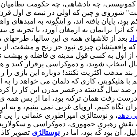
 کمونیستی، چه پادشاهی، چه حکومت نظامیان،
" شوروی و چین که اولی در نیمه ی اول قرن 
د، پایان یافته اند، و اینگونه به امیدهای واهی
اد
بعد از تلاشهای همه ی این سالها، طرحهای 
 که واقعیتشان چیزی نبود جز رنج و مشقت. از 
ه از اول به کسی قول مدینه ی فاضله و بهشت ند
هترین افراد همیشه برای مدت محدود 4 سال انتخاب شوند، و دموکراسی
بند مذهب اکثریت نکنند! دوباره این بازی را را
با هلیکوپتر، کاری که دلمان می خواهد را به ان
ر صد سال گذشته درعصر مدرن این کار را کردیم
 درست رفت همان ترکیه بود، اما از بس همه ی 
ان نگاه کنیم، اروپای غربی نمی بینیم، و به ای
ی دهد
، و نوستالژی امپراطوری عثمانی را پی گر
ه نقش رهبریِ جمهوری، دموکراسی و سکولاریسم ر
یل، آن بود که بود، اما در
نوستالژی
تصویر کاذب