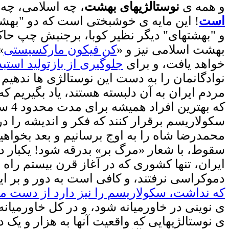
و همه ی
نوستالژیهای بهشت
، چه اسلامی، چه
است
! این مایه ی خوشبختی است که دو "بهشت
و "بهشتهای" دیگر نظیر کوبا، برجنبش چپ حاکم بو
بهشت اسلامی نیز و «
کن فیکون مارکسیستی
خواهد یافت، و برای
جلوگیری از بازتولید استبد
نوادگانمان را به دست این نوستالژی ها ندهیم
مردم ایران به آن دلبسته هستند، یاد بگیریم ک
که ب
سکولاریسم برقرار کنند که فکر و اندیشه را در 
محمدرضا شاه را به اوج برسانیم و بعد بخواهیم 
سقوط، با شعار «مرگ بر» بدرقه شود! یکبار د
ایران، تنها کشوری که در آغاز قرن بیستم راه
دموکراسی نرفتند، و کافی است به دور و بر ایر
که نداشت، سکولاریسم را نیز دارد از دست م
ی نوینی در خاورمیانه شود، و در کل خاورمیان
ی نوستالژیهایی که واقعیت آنها به هزار و یک دل