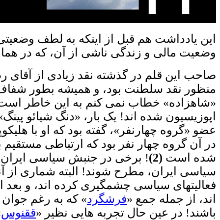
این یادداشت هم قبل از اینکه به لطف وضعیتی
وضعیت مالی و زندگی ناشی از آن، که در همان
صاحب این قلم در گذشته نقد زیادی از آقای ر
منظور نقد سلطنت بود، و همیشه بطور شفاف 
«شاهزاده» خطاب نمی کنم به این خاطر است که 
اپوزیسیون شده اند! یک بار، «دنگ شیائو پین
عضو «گروه چهارنفر»، گفته بود که او با هل
در آن گروه چهار نفر بود که ارتباطی مستقیم با
شده است
(2)
!
برخی در جنبش سیاسی ایران نیز
سیاسی ایران، مطرح شوند! البته شماری از آنه
فعالیتهای سیاسی چشمگیری کرده اند، و بعد از
اند، از جمله جمع «
فرشگرد
» که به رغم جوان 
باشند! در عین حال تجربه هایی نظیر «
ققنوس
»