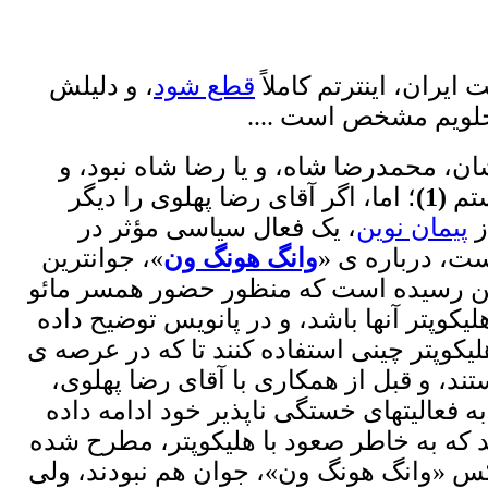
ران، اینترتم کاملاً
قطع شود
، و دلیلش
جلویم مشخص است ....
ن، محمدرضا شاه، و یا رضا شاه نبود، و
ستم
(1)
؛ اما، اگر آقای رضا پهلوی را دیگر
ز
پیمان نوین
، یک فعال سیاسی مؤثر در
ست، درباره ی «
وانگ هونگ ون
»، جوانترین
 چین رسیده است که منظور حضور همسر مائو
لیکوپتر آنها باشد، و در پانویس توضیح داده
کوپتر چینی استفاده کنند تا که در عرصه ی
ند، و قبل از همکاری با آقای رضا پهلوی،
 فعالیتهای خستگی ناپذیر خود ادامه داده
 که به خاطر صعود با هلیکوپتر، مطرح شده
کسِ
«وانگ هونگ ون»
، جوان هم نبودند، ولی