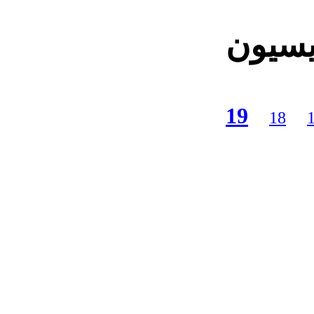
یسیون
19
18