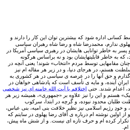
توسط کسانی اداره شود که بیشترین توان این کار را دارند و
 پهلوی ندارم، محمدرضا شاه و رضا شاه رهبران سیاسی
 پسر به خاطر توانایی هایشان در رهبری سیاسی آمریکا در
، که به خاطر قابلیتهایشان بود و نه براساس هرگونه
چنان مقامهایی توسط مردم «انتخاب» شوند! یعنی آنچه در
ت هستم، در هرجای دنیا، و در زیر هر مقاله ام نیز
 گذارم و حق آنها را در عرصه ی سیاسی در هر کشوری به
نه فعال هستند، و چه در ایرانِ آینده، و مایه ی تأسف است که پادشاهی خواهان در
د، اعدام شدند. حتی
اختلافم با آیت الله خامنه ای نیز شخصی
یک» هستم و این را نیز علاوه بر «جمهوری»، همیشه زیر هر
ل گذشته، نقض حقوق بشر به سرکوب سلطنت طلبان محدود نبوده، و گرچه در ابتدا، سرکوب
 خودِ رژیم اسلامی نیز نظیر خلافت بنی امیه، بنی عباس،
ز اولین نوشته ام درباره ی آقای رضا پهلوی در سایتم که
ها تکرار کرده ام و حرف تازه ای نیست. و از شش ماه پیش،
ام.