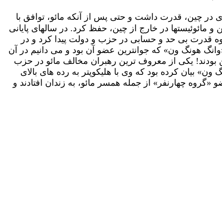
ی در چین، قدرت داشت و حتی پس از آنکه مائو، توافق با
 مائوئیستها در خارج از چین، حفظ کرد. در سالهای پایانی
وه قدرت بی حد و حسابی در حزب و دولت پیدا کرد و در
وانگ هونگ ون» که جوانترین عضو آن بود و می دانیم در آن
ین بودند! یکی از معروف ترین رهبران مخالف مائو در حزب
ن» بیان کرده بود که وی با هلیکوپتر به رده های بالای
د کرده، و منظورش پارتی بازیِ همسر مائو «جیانگ چینگ» بود! البته بعد از مرگ مائو هر 4 نفرِ عضو «گروه چهارنفر» از جمله همسر مائو، به زندان افتادند و