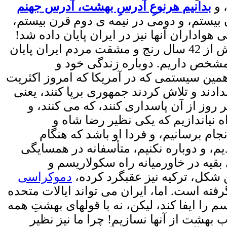
 و
بدانیم
هرنوعِ آدرسِ بهشت، آدرس جهنم
بیستم، و دومی در نیمه ی دوم قرن بیستم،
 هواداران آنها نیز در ایران پایان داده شد!
» که آنرا برایمان به ارمغان آورد، با تجربه ی بیش از 42 سال رنج و مشقت مردم ایران پایان
مشخص داریم. دوباره زندگی خود و
همین سیستمی که در آمریکا که امروز اکثریت
ادند و تلاش کردند جمهوری برپا کنند، یعنی
 برقرار کنند و هر روز از آن پاسداری کنند، که می کنند، و
ه نیاندازیم که یکی نظیر رضا شاه و
جام برسانیم، و فردا او باشد که هنگام
، و دوباره نکنیم، متأسفانه در همسایگی
بقیه در خاورمیانه راه سکولاریسم و
ن شکل، ترکیه نیز عقبگرد کرده،
دموکراسی
فته است. اما، ایران می تواند ایالات متحده
ا ایفا کند، لیکن، نه با قولهای بهشتِ همه
 بهشت از آنها نسازیم! چرا ما نیز نظیر