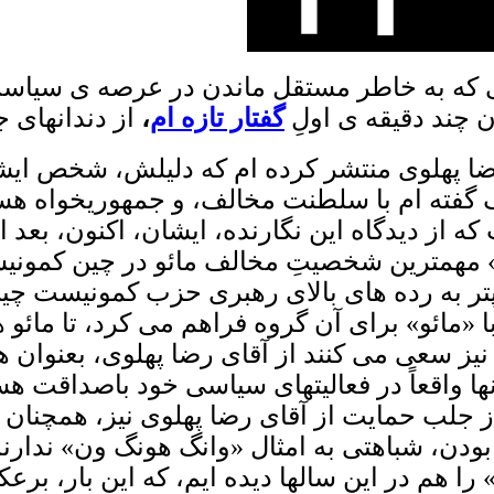
 که به خاطر مستقل ماندن در عرصه ی سیاست ای
 چند دقیقه ی اولِ
گفتار تازه ام
،
از دندانهای 
ضا پهلوی منتشر کرده ام که دلیلش، شخص ایشا
گفته ام با سلطنت مخالف، و جمهوریخواه ه
از دیدگاه این نگارنده، ایشان، اکنون، بعد ا
گ» مهمترین شخصیتِ مخالف مائو در چین کمونی
یکوپتر به رده های بالای رهبری حزب کمونیست
 «مائو» برای آن گروه فراهم می کرد، تا مائو ه
 سعی می کنند از آقای رضا پهلوی، بعنوان هلی
ا واقعاً در فعالیتهای سیاسی خود باصداقت هست
 جلب حمایت از آقای رضا پهلوی نیز، همچنان به
بودن، شباهتی به
امثال «وانگ هونگ ون»
ندارند
 را هم در این سالها دیده ایم، که این بار، برع