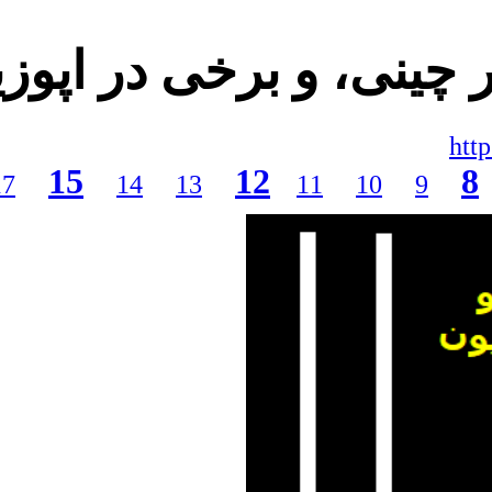
ر چینی، و برخی در اپوز
htt
15
12
8
17
14
13
11
10
9