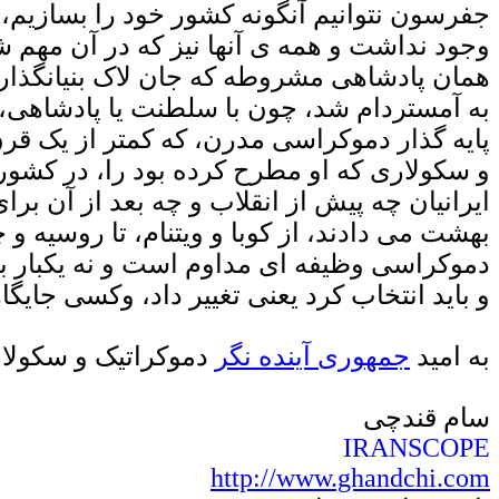
جفرسون نتوانیم آنگونه کشور خود را بسازیم، 
وجود نداشت و همه ی آنها نیز که در آن مهم ش
همان پادشاهی مشروطه که جان لاک بنیانگذار 
به آمستردام شد، چون با سلطنت یا پادشاهی،
پایه گذار دموکراسی مدرن، که کمتر از یک قرن
و سکولاری که او مطرح کرده بود را، در کشوری 
ایرانیان چه پیش از انقلاب و چه بعد از آن 
بهشت می دادند، از کوبا و ویتنام، تا روسیه و
دموکراسی وظیفه ای مداوم است و نه یکبار بر
و باید انتخاب کرد یعنی تغییر داد، وکسی جایگا
به امید
جمهوری
آینده نگر
دموکراتیک
و سکولار
سام قندچی
IRANSCOPE
http://www.ghandchi.com