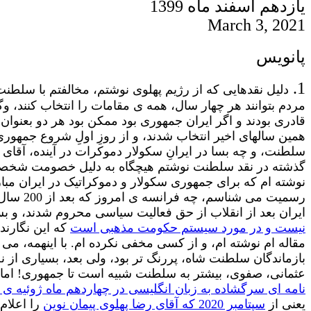
یازدهم اسفند ماه 1399
March
3, 2021
پانویس
1.
دلیل نقدهایی که از رژیم پهلوی نوشتم،
مخالفتم با سلطنت ب
مردم بتوانند هر چهار سال، همه ی مقامات را انتخاب کنند، 
قادری بودند و اگر ایران جمهوری بود ممکن بود هر دو بعنو
همین سالهای اخیر انتخاب شدند، و از روزِ اولِ شروع جمهوری 
سلطنت، و چه بسا در ایرانِ سکولار دموکرات در آینده، آقای
گذشته در نقد سلطنت نوشتم هیچگاه به دلیل خصومت شخصی نب
نوشته ام که برای جمهوری سکولار و دموکراتیک در ایران مبا
رسمیت م
ایران بعد از انقلاب از حق فعالیت سیاسی محروم شدند، و ب
نیست و در مورد سیستم حکومت مذهبی است
که این نگارند
بازماندگان سلطنت شاه، پررنگ تر بود، ولی بعد، بسیاری از
عثمانی، صفوی، بیشتر به سلطنت شبیه است تا جمهوری! اما آنچ
نامه ای سرگشاده به زبان انگلیسی در چهاردهم ماه ژوئیه ی 2001 یعنی 20 سال پیش بود
یعنی از
سپتامبر 2020 که آقای رضا پهلوی پیمان نوین
را اعلام 