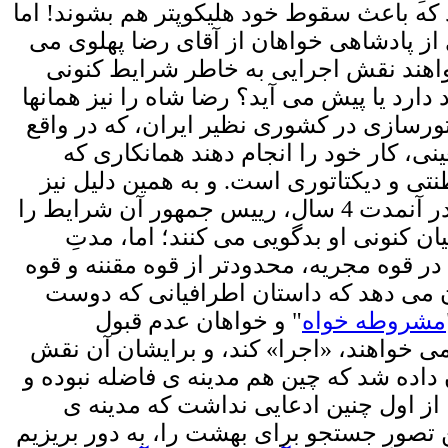
 که باعث سقوط خود هلیکوپتر هم بشوند! اما
ز پادشاهی خواهان از آقای رضا پهلوی می
اهند نقش اجرایی به خاطر شرایط کنونی
 دارد یا پیش می آید؟ رضا شاه را نیز همانها
تورسازی در کشوری نظیر ایران، که در واقع
نی، کار خود را انجام دهند همانکاری که
و دیکتاتوری است. و به همین دلیل نیز
همه چیز را به گردن اطرافیان شاه می اندازند. آیا در سیستمهای جمهوری چنین نیست؟ چرا در آنمدت 4 سال، رییس جمهور آن شرایط را
ان کنونی او بدگویی می کنند؛ اما، مدتِ
ر قوه مجریه، محدودتر از قوه مقننه و قوه
ین تجربه ی 42 سال در خارج کشور نشان می دهد که داستان اطرافیانی که دوست
مشروطه خواه
" و خواهان عدم قبول
ی خواهند، «اجرا» کند، و برایشان آن نقش
 داده شد که چین هم مدینه ی فاضله نبوده و
از اول چنین ادعایی نداشت که مدینه ی
تصورِ جستجو برای بهشت را، به دور بریزیم