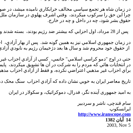
چرا اين حق را سرکوب ميکردند، وقتي اشرف پهلوي در سازمان ملل ب
حقوق بشر شود، چه در داخل و چه در خارج.
پس از 28 مرداد، اول احزابي که بيشتر ضد رژيم بودند، بسته شدند و بعد نوبت ديگران رسيد و در پايان حتي يک گروه حقوق بشر ساده هم حق فعاليت نداشت.
در زمان جمهوري اسلامي نيز به همين گونه شد. پس از بهار آزادي، ا
از حقوق خود محروم شد و سال ها بعد دژخيمان رژيم به نابودي آزادي 
حتي در اوج "دمو کراسي اسلامي" خاتمي، کسي از آزادي احزاب غير 
در انتخایات هائي که مردم را به شرکت در آن ها تشويق ميکردند، پايم
براي احزاب غير مذهبي اعتراضي نکرده، و فقط از آزادي احزاب مذه
تاريخ معاصر ايران به خوبي نشان داده که آزادي احزاب سنگ محک 
به اميد جمهوری آينده نگر، فدرال، دموکراتيک، و سکولار در ايران
سام قندچی، ناشر و سردبير
ايرانسکوپ
http://www.iranscope.com
14 آبان
1382
2003
,
Nov
5