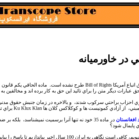
در خاورميانه
ا First Amendment، حق انجمن
ارات ديگر متن را براي تائيد اين حق به کار برده اند و مخالفين به
دند، و بالاخره در زمان جنبش حقوق مدني Civil Rights Movement ، ديوان عالي کشورآمريکا ا
کس کلان ها Ku Klux Klan براي تجمع و شرکت در انتخابات دفاع کردند.
 افغانستان
در ماده 35 خود نه تنها آنرا برسميت نميشناسد، بل
ي پايمال شود؟
ن 100 سال اخير بياندازيم تا پاسخ را بيابيم