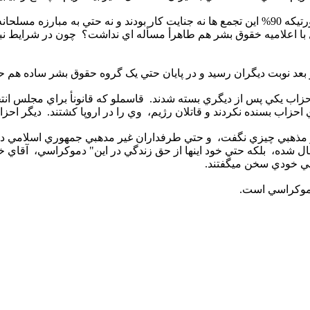
در زمان شاه هر تجمع سياسي مخالف خرابکاري ناميده ميشد، در صورتيکه 90% اين تجمع ها نه جنايت 
ا اعلاميه خقوق بشر هم طاهرأ مسأله اي نداشت؟ چون در شرايط نبو
حزاب يکي پس از ديگري بسته شدند. قاسملو که قانونأ براي مجلس انت
احزاب بسنده نکردند و قاتلان رژيم،
وي را در اروپا کشتند. ديگر احزاب نيز وضع بهت
مذهبي چيزي نگفت، و حتي طرفداران غير مدهبي جمهوري اسلامي در خ
ال شده، بلکه حتي خود اينها از حق زندگي در اين
"
دموکراسي،
آقاي خا
بي خودي سخن ميگفتند
.
دموکراسي
است.