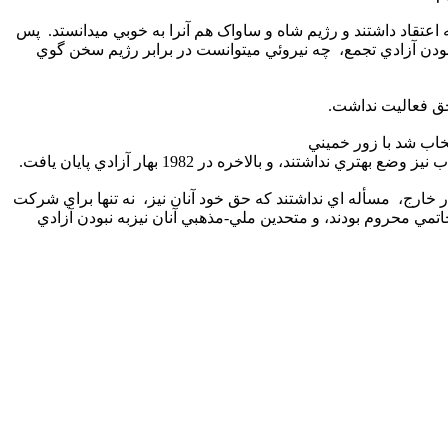
کار بودند و نه حتي به مبارزه مسلحانه اعتقاد داشتند و رژيم شاه و ساواک هم آنرا به خوبي ميدانستد. پس
دن آزادي تجمع، چه نيروئي ميتوانست در برابر رژيم سخن گوي
خاب شد با زور خميني
ري نداشتند، و بالاخره در 1982 بهار آزادي پايان يافت.
ارج، مسأله اي نداشتند که حق خود آنان نيز،
نه تنها براي شرکت
تمي محروم بودند، و متحدين ملي-مذهبي آنان نيزبه نبودن آزادي