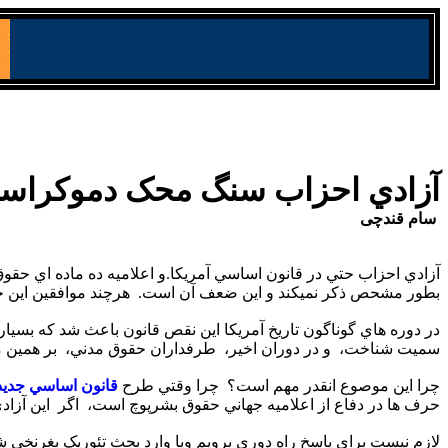
آزادي احزاب سنگ محک دموکراسي 
سام قندچی
آزادي احزاب حتي در قانون اساسي آمريکا.و اعلاميه ده ماده اي حقوق اتباع آمريکا Bill of Rights طرح نشده است. ماده الحاقي يکم قانون اساسي آمريک
بطور مشحص ذکر نميکند و اين ضعف آن است. هرچند موافقين اين حق عب
در دوره هاي گوناگون تاريخ آمريکا اين نقص قانون باعث شد که بسياري احزاب براحتي سرکوب ش
سميت شناخت، و در دوران اخير، طرفداران حقوق مدني، بر همين مبني، از آزادي کمونيست ها و کوکلا
چرا اين موصوع انقدر مهم است؟ چرا وقتي طرح
قانون اساسي جديد
حرف ها در دفاع از اعلاميه جهاني حقوق بشرپوچ است، اگر اين آزاد
لازم نيست براي پاسخ راه دوري برويم ويا وارد بحث تئوريک بغرنخي شويم، کافي است نگاهي به ايرا